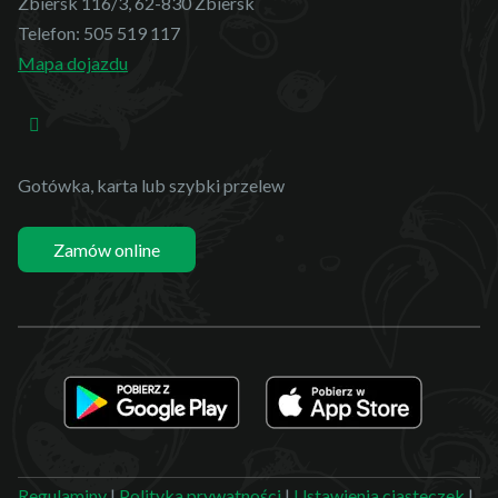
Zbiersk 116/3, 62-830 Zbiersk
Telefon:
505 519 117
Mapa dojazdu
Gotówka, karta lub szybki przelew
Zamów online
Regulaminy
|
Polityka prywatności
|
Ustawienia ciasteczek
|